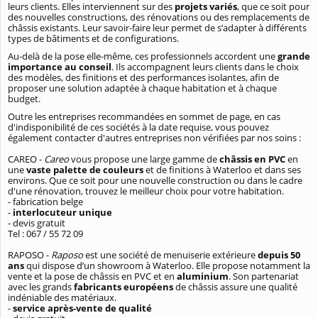
leurs clients. Elles interviennent sur des
projets variés
, que ce soit pour
des nouvelles constructions, des rénovations ou des remplacements de
châssis existants. Leur savoir-faire leur permet de s’adapter à différents
types de bâtiments et de configurations.
Au-delà de la pose elle-même, ces professionnels accordent une
grande
importance au conseil
. Ils accompagnent leurs clients dans le choix
des modèles, des finitions et des performances isolantes, afin de
proposer une solution adaptée à chaque habitation et à chaque
budget.
Outre les entreprises recommandées en sommet de page, en cas
d'indisponibilité de ces sociétés à la date requise, vous pouvez
également contacter d'autres entreprises non vérifiées par nos soins
:
CAREO -
Careo
vous propose une large gamme de
châssis en PVC
en
une
vaste palette de couleurs
et de finitions à Waterloo et dans ses
environs. Que ce soit pour une nouvelle construction ou dans le cadre
d'une rénovation, trouvez le meilleur choix pour votre habitation.
- fabrication belge
-
interlocuteur unique
- devis gratuit
Tel : 067 / 55 72 09
RAPOSO -
Raposo
est une société de menuiserie extérieure
depuis 50
ans
qui dispose d’un showroom à Waterloo. Elle propose notamment la
vente et la pose de châssis en PVC et en
aluminium
. Son partenariat
avec les grands
fabricants européens
de châssis assure une qualité
indéniable des matériaux.
-
service après-vente de qualité