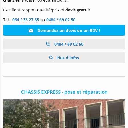
chantier
, à Waterloo et alentours.
Excellent rapport qualité/prix et
devis gratuit
.
Tel :
064 / 33 27 85
ou
0484 / 69 02 50
Demandez un devis ou un RDV !
0484 / 69 02 50
Plus d'infos
CHASSIS EXPRESS - pose et réparation