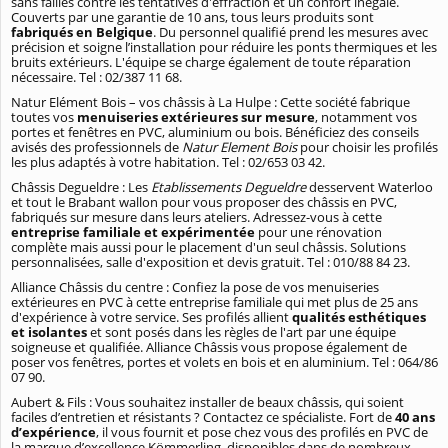
sans failles contre les tentatives d'effraction et un confort inégalé.
Couverts par une garantie de 10 ans, tous leurs produits sont
fabriqués en Belgique
. Du personnel qualifié prend les mesures avec
précision et soigne l’installation pour réduire les ponts thermiques et les
bruits extérieurs. L'équipe se charge également de toute réparation
nécessaire. Tel : 02/387 11 68.
Natur Elément Bois – vos châssis à La Hulpe : Cette société fabrique
toutes vos
menuiseries extérieures sur mesure
, notamment vos
portes et fenêtres en
PVC, aluminium ou bois. Bénéficiez des conseils
avisés des professionnels de
Natur Element Bois
pour choisir les profilés
les plus adaptés à votre habitation. Tel : 02/653 03 42.
Châssis Degueldre : Les
Etablissements Degueldre
desservent Waterloo
et tout le Brabant wallon pour vous proposer des châssis en PVC,
fabriqués sur mesure dans leurs ateliers. Adressez-vous à cette
entreprise familiale et expérimentée
pour une rénovation
complète mais aussi pour le placement d'un seul châssis. Solutions
personnalisées, salle d'exposition et devis gratuit. Tel : 010/88 84 23.
Alliance Châssis du centre : Confiez la pose de vos menuiseries
extérieures en PVC à cette entreprise familiale qui met plus de 25 ans
d'expérience à votre service. Ses profilés allient
qualités esthétiques
et isolantes
et sont posés dans les règles de l'art par une équipe
soigneuse et qualifiée. Alliance Châssis vous propose également de
poser vos fenêtres, portes et volets en bois et en aluminium. Tel : 064/86
07 90.
Aubert & Fils : Vous souhaitez installer de beaux châssis, qui soient
faciles d’entretien et résistants ? Contactez ce spécialiste. Fort de
40 ans
d’expérience
, il vous fournit et pose chez vous des profilés en PVC de
la marque d’excellence Kömmerling, disponibles dans de nombreux