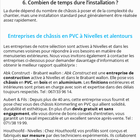
6. Combien de temps dure l’installation ?
La durée dépend du nombre de châssis à poser et de la complexité du
chantier, mais une installation standard peut généralement être réalisée
assez rapidement.
Entreprises de châssis en PVC à Nivelles et alentours
Les entreprises de notre sélection sont actives à Nivelles et dans les
communes voisines pour répondre à vos besoins en matière de
menuiseries extérieures. Nous vous invitons également à contacter les
entreprises ci-dessous pour demander davantage d'informations et
obtenir le meilleur rapport qualité/prix :
Abk Construct - Brabant wallon :
Abk Construct
est une
entreprise de
construction
active à Nivelles et dans le Brabant wallon. Elle pose vos
châssis
en
PVC
, en
bois
et en
aluminium
. Les
finitions
extérieures et
intérieures sont prises en charge avec soin et expertise dans des délais
toujours respectés. Tel :
067/33 96 14
.
Aubert & Fils : Depuis plus de 40 ans, cette entreprise vous fournit et
pose chez vous des châssis Kömmerling en PVC qui allient solidité,
durabilité et esthétique. En plus d’un
devis gratuit et sans
engagement
, elle vous donne de bons conseils d’entretien, vous
garantit un travail impeccable et un excellent service après-vente. Tel :
071/38 19 99.
Houthoofd - Nivelles : Chez
Houthoofd
, vos profilés sont conçus et
fabriqués
sur mesure
par des techniciens expérimentés. Ils collaborent
avec les meilleurs fournisseurs pour garantir votre satisfaction.