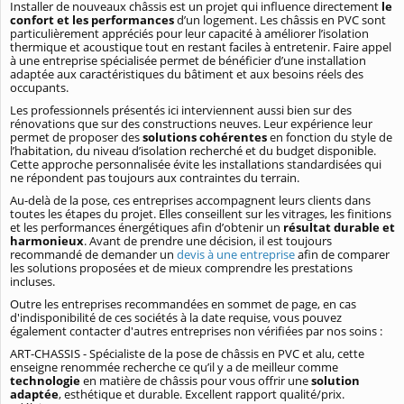
Installer de nouveaux châssis est un projet qui influence directement
le
confort et les performances
d’un logement. Les châssis en PVC sont
particulièrement appréciés pour leur capacité à améliorer l’isolation
thermique et acoustique tout en restant faciles à entretenir. Faire appel
à une entreprise spécialisée permet de bénéficier d’une installation
adaptée aux caractéristiques du bâtiment et aux besoins réels des
occupants.
Les professionnels présentés ici interviennent aussi bien sur des
rénovations que sur des constructions neuves. Leur expérience leur
permet de proposer des
solutions cohérentes
en fonction du style de
l’habitation, du niveau d’isolation recherché et du budget disponible.
Cette approche personnalisée évite les installations standardisées qui
ne répondent pas toujours aux contraintes du terrain.
Au-delà de la pose, ces entreprises accompagnent leurs clients dans
toutes les étapes du projet. Elles conseillent sur les vitrages, les finitions
et les performances énergétiques afin d’obtenir un
résultat durable et
harmonieux
. Avant de prendre une décision, il est toujours
recommandé de demander un
devis à une entreprise
afin de comparer
les solutions proposées et de mieux comprendre les prestations
incluses.
Outre les entreprises recommandées en sommet de page, en cas
d'indisponibilité de ces sociétés à la date requise, vous pouvez
également contacter d'autres entreprises non vérifiées par nos soins :
ART-CHASSIS - Spécialiste de la pose de châssis en PVC et alu, cette
enseigne renommée recherche ce qu’il y a de meilleur comme
technologie
en matière de châssis pour vous offrir une
solution
adaptée
, esthétique et durable. Excellent rapport qualité/prix.